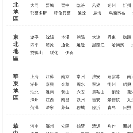
北
大同
晉城
晉中
臨汾
呂梁
朔州
忻州
地
鄂爾多斯
呼倫貝爾
通遼
烏海
烏蘭察布
區
東
遼寧
沈陽
本溪
朝陽
大連
丹東
撫順
北
四平
鬆原
通化
延邊
黑龍江
哈爾濱
地
雙鴨山
綏化
伊春
區
華
上海
江蘇
南京
常州
淮安
連雲港
南
東
湖州
嘉興
金華
麗水
寧波
衢州
紹興
地
淮北
淮南
黃山
六安
馬鞍山
銅陵
蕪
區
漳州
江西
南昌
贛州
吉安
景德鎮
九
菏澤
濟寧
萊蕪
聊城
臨沂
青島
日照
華
河南
鄭州
安陽
鶴壁
濟源
焦作
開封