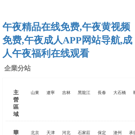
午夜精品在线免费,午夜黄视频
免费,午夜成人APP网站导航,成
人午夜福利在线观看
企業分站
主
山東
遼寧
吉林
黑龍江
長春
大石橋
營
區
域
華
北京
天津
河北
石家莊
保定
滄州
承