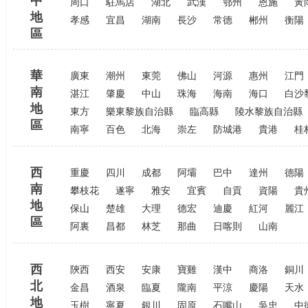
中
周口
駐馬店
湖北
武漢
鄂州
恩施
黃
地
孝感
宜昌
湖南
長沙
常德
郴州
衡陽
區
華
廣東
潮州
東莞
佛山
河源
惠州
江門
南
湛江
肇慶
中山
珠海
海南
海口
白沙
地
東方
樂東黎族自治縣
臨高縣
陵水黎族自治縣
區
南寧
百色
北海
崇左
防城港
貴港
桂
西
重慶
四川
成都
阿壩
巴中
達州
德陽
南
攀枝花
遂寧
雅安
宜賓
自貢
資陽
貴
地
保山
楚雄
大理
德宏
迪慶
紅河
麗江
區
阿裏
昌都
林芝
那曲
日喀則
山南
西
陝西
西安
安康
寶雞
漢中
商洛
銅川
北
金昌
酒泉
臨夏
隴南
平涼
慶陽
天水
地
玉樹
寧夏
銀川
固原
石嘴山
吳忠
中